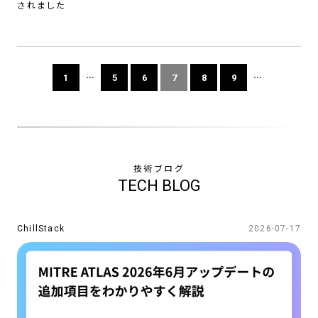
されました
...
...
1
5
6
7
8
9
SERVICES
TECHNOLOGY
NEWS
技術ブログ
TECH BLOG
COMPANY
CONTACT
ChillStack
2026-07-17
CAREERS