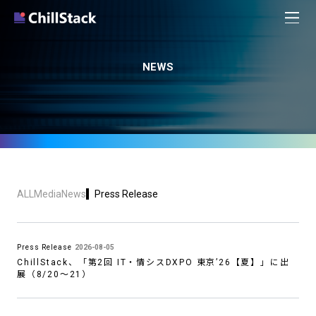
NEWS
ALL
Media
News
Press Release
Press Release
2026-08-05
ChillStack、「第2回 IT・情シスDXPO 東京’26【夏】」に出
展（8/20〜21）