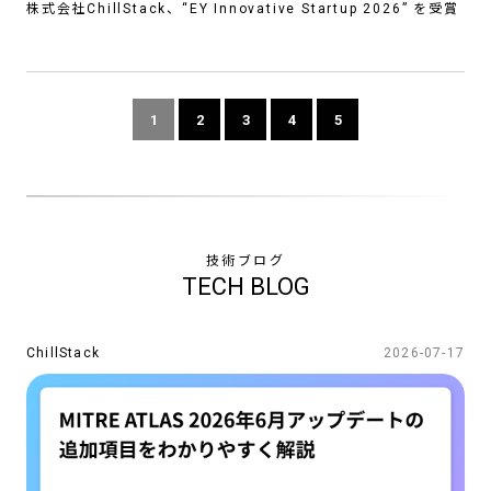
株式会社ChillStack、“EY Innovative Startup 2026” を受賞
1
2
3
4
5
SERVICES
TECHNOLOGY
NEWS
技術ブログ
TECH BLOG
COMPANY
CONTACT
ChillStack
2026-07-17
CAREERS