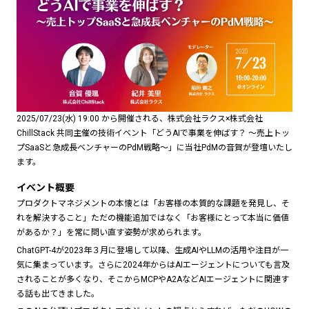
2025/07/23(水) 19:00 から開催される、株式会社ラクス×株式会社
ChillStack 共同主催の技術イベント「どうAIで事業を伸ばす？ 〜売上トッ
プSaaSと急成長ベンチャーのPdM戦略〜」に当社PdMの音賀が登壇いたし
ます。
イベント概要
プロダクトマネジメントの本懐とは「お客様の本質的な課題を発見し、そ
れを解決すること」ただの機能追加ではなく「お客様にとって本当に価値
があるか？」を常に問い直す姿勢が求められます。
ChatGPT-4が2023年３月に登場して以降、生成AIやLLMの活用や注目が一
気に集まっています。さらに2024年からはAIエージェントについても言及
されることが多くなり、そこからMCPやA2AなどAIエージェントに関連す
る話も出てきました。