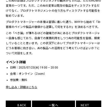
このAIの台頭はプロダクトマネジメントの観点からすれば、ただのHOWの
変革の一つです。ただ、このAIの変革は既存の製品をディスラプトするだ
けでなく、プロダクトマネジメントの在り方もディスラプトする可能性を
秘めています。
プロダクトマネージャーの本懐は冒頭に書いた通り、WHYから始めて『お
客様のペインや製品の価値から逆算して何をするか』を決めるべきです。
この「べき論」が薄れるほどの破壊力がAIにあるとプロダクトマネージャ
ー自身も感じており、自身での業務利用をしつつAIの可能性を皆様、模索
していることと思います。この状況下においてプロダクトマネージャーは
どうお客様に向き合い、AIの製品への活用をどう考えていけばよいか？に
ついて対談をします。
イベント詳細
日時：2025/07/23(水) 19:00 – 20:00
会場：オンライン（Zoom）
参加費：無料
申し込み・詳細はこちら
BACK
一覧へ
NEXT