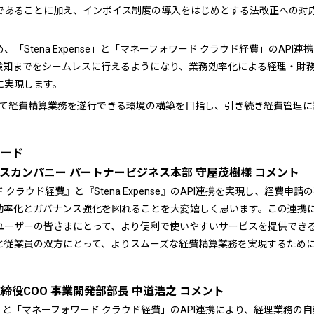
であることに加え、インボイス制度の導入をはじめとする法改正への対
「Stena Expense」と「マネーフォワード クラウド経費」のAPI
検知までをシームレスに行えるようになり、業務効率化による経理・財
に実現します。
業が安心して経費精算業務を遂行できる環境の構築を目指し、引き続き経費管
ワード
スカンパニー パートナービジネス本部 守屋茂樹様 コメント
クラウド経費』と『Stena Expense』のAPI連携を実現し、経費申
効率化とガバナンス強化を図れることを大変嬉しく思います。この連携
ユーザーの皆さまにとって、より便利で使いやすいサービスを提供でき
と従業員の双方にとって、よりスムーズな経費精算業務を実現するため
ck 取締役COO 事業開発部部長 中道浩之 コメント
ense」と「マネーフォワード クラウド経費」のAPI連携により、経理業務