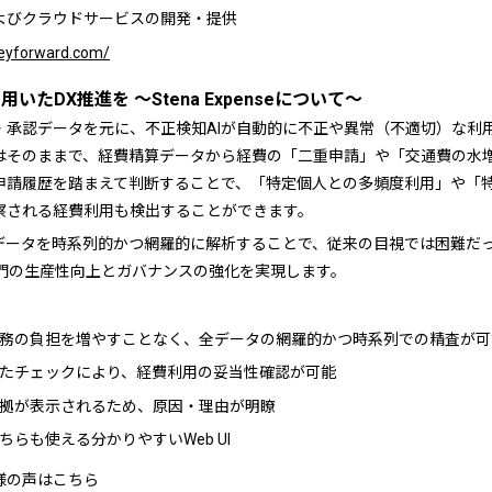
よびクラウドサービスの開発・提供
neyforward.com/
いたDX推進を 〜Stena Expenseについて〜
・承認データを元に、不正検知AIが自動的に不正や異常（不適切）な利
はそのままで、経費精算データから経費の「二重申請」や「交通費の水
申請履歴を踏まえて判断することで、「特定個人との多頻度利用」や「
察される経費利用も検出することができます。
請データを時系列的かつ網羅的に解析することで、従来の目視では困難だ
部門の生産性向上とガバナンスの強化を実現します。
務の負担を増やすことなく、全データの網羅的かつ時系列での精査が可
たチェックにより、経費利用の妥当性確認が可能
拠が表示されるため、原因・理由が明瞭
らも使える分かりやすいWeb UI
様の声はこちら