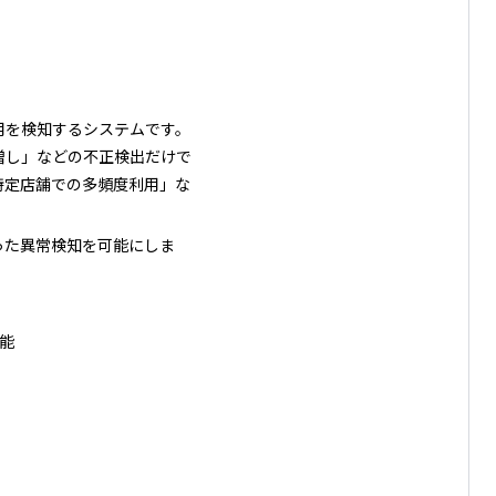
用を検知するシステムです。
増し」などの不正検出だけで
特定店舗での多頻度利用」な
った異常検知を可能にしま
能