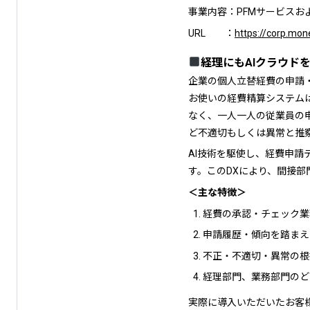
事業内容：PFMサービスお
URL ：
https://corp.mo
経理にもAIクラウドを用
企業の個人立替経費の申請
お使いの経費精算システム
なく、一人一人の従業員の
ど不適切もしくは異常と推
AI技術を駆使し、経費申
す。このDXにより、間接
＜主な特徴＞
経費の承認・チェック業
申請履歴・傾向を踏まえ
不正・不適切・異常の根
経理部門、業務部門のどち
実際に導入いただいたお客