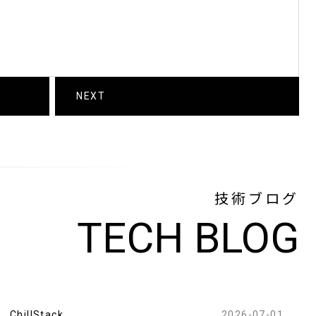
NEXT
技術ブログ
TECH BLOG
ChillStack
2026-07-01