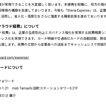
境が実現できることを大変嬉しく思います。本連携を契機に、双方の強
環境の構築を支援してまいります。今後も「Stena Expense」は、
術を活用し、省人化・高度化をさらに推進する機能拡張を進めてまいりま
クラウド経費」について
ウド経費』は、企業の生産性向上とガバナンス強化を実現する経費精算シ
ーレス化を実現できます。カード明細や交通系ICカードの自動読取、領
削減します。経費の立替から従業員への送金までキャッシュレスで完結
rward.com/expense/
ワードについて
フォワード
-21 msb Tamachi 田町ステーションタワーS 21F
O 辻 庸介