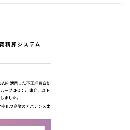
と経費精算システム
供するAIを活用した不正経費自動
ループCEO：辻 庸介、以下
始しました。
効率化や企業のガバナンス体