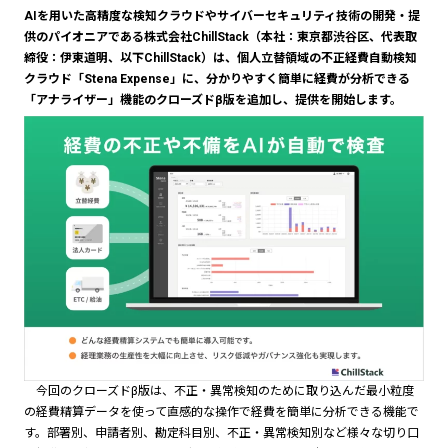
​AIを用いた高精度な検知クラウドやサイバーセキュリティ技術の開発・提
供のパイオニアである株式会社ChillStack（本社：東京都渋谷区、代表取
締役：伊東道明、以下ChillStack）は、個人立替領域の不正経費自動検知
クラウド「Stena Expense」に、分かりやすく簡単に経費が分析できる
「アナライザー」機能のクローズドβ版を追加し、提供を開始します。
今回のクローズドβ版は、不正・異常検知のために取り込んだ最小粒度
の経費精算データを使って直感的な操作で経費を簡単に分析できる機能で
す。部署別、申請者別、勘定科目別、不正・異常検知別など様々な切り口