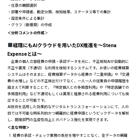
・任意の期間選択
・部署や申請者、勘定分類、検知結果、ステータス等での集計
・設定条件による集計
・グラフ（数種類）の作成
＜分析コメントの作成
＞
経理にもAIクラウドを用いたDX推進を〜Stena
Expenseとは〜
企業の個人立替経費の申請・承認データを元に、不正検知AIが自動的に
不正や異常（不適切）な利用を検知するシステムです。お使いの経費精算
システムはそのままに、経費精算データから経費の『二重申請』や『交通
費の水増し』などの不正検出だけでなく、一人一人の従業員の申請履歴を
踏まえて判断することで、『特定個人との多頻度利用』や『特定店舗での
多頻度利用』など不適切もしくは異常と推察される経費利用についても検
出することが可能です。
AI技術を活用した効果的なデジタルトランスフォーメーションにて、人の
目では不可能な時系列的かつ網羅的に経費申請というビックデータを解析
し、間接部門の生産性向上とガバナンス強化を実現できます。
＜主な特徴＞
経費の承認・チェック業務の負担を増やすことなく、全データの網羅