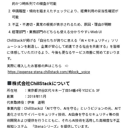
的かつ時系列での精査が可能
申請履歴・傾向を踏まえたチェックにより、経費利用の妥当性確認が
可能
不正・不適切・異常の根拠が表示されるため、原因・理由が明瞭
経理部門・業務部門のどちらも使える分かりやすいWeb UI
ChillStackが掲げる「自分たちが誇りに思える「AI × セキュリティ」ソリ
ューションを創造し、企業が安心して前進できる社会を共創する」を皆様
に体感していただけるよう、今後も更なるサービス改善に努めてまいりま
す。
実際に導入したお客様の声はこちら ⇨
https://expense.stena.chillstack.com/#block__voice
SERVICES
株式会社ChillStackについて
TECHNOLOGY
所在地 ：東京都渋谷区代々木一丁目54番4号 YS2ビル 3F
創業 ：2018年11月
NEWS
代表取締役：伊東 道明
事業内容：ChillStackは「AIで守り、AIを守る」というビジョンの元、AIで
COMPANY
進化させたサイバーセキュリティ技術、AI自身を守るセキュリティ等の技
術開発および提供を行うとともに、それらAI技術を活用した高精度な不正
CONTACT
検知システム 「Stenaシリーズ」を提供しています。